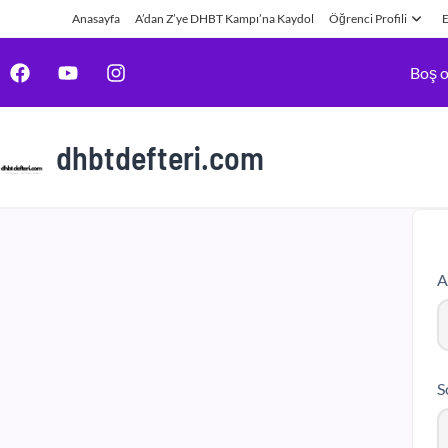
Anasayfa
A’dan Z’ye DHBT Kampı’na Kaydol
Öğrenci Profili
E
Boş o
dhbtdefteri.com
A
S