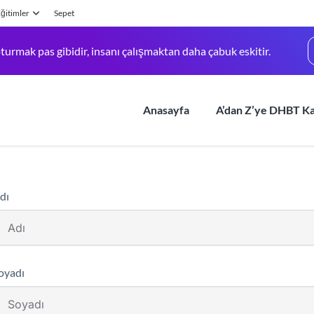
ğitimler
Sepet
turmak pas gibidir, insanı çalışmaktan daha çabuk eskitir.
Anasayfa
A’dan Z’ye DHBT K
dı
oyadı