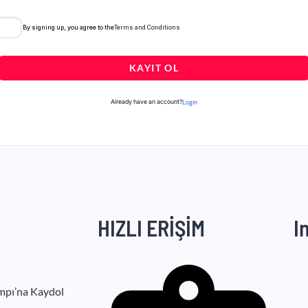
By signing up, you agree to the
Terms and Conditions
KAYIT OL
Already have an account?
Login
HIZLI ERİŞİM
I
mpı’na Kaydol