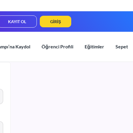
KAYIT OL
GIRIŞ
ampı’na Kaydol
Öğrenci Profili
Eğitimler
Sepet