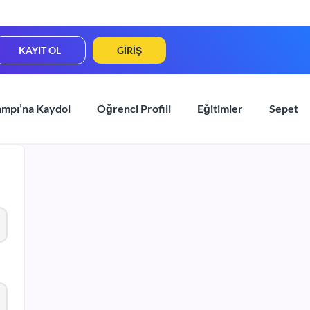
KAYIT OL
GIRIŞ
ampı’na Kaydol
Öğrenci Profili
Eğitimler
Sepet