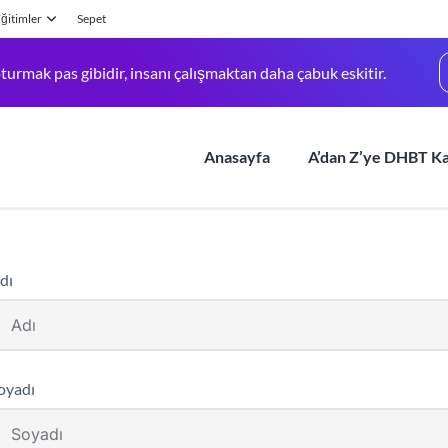
ğitimler
Sepet
turmak pas gibidir, insanı çalışmaktan daha çabuk eskitir.
Anasayfa
A’dan Z’ye DHBT K
dı
oyadı