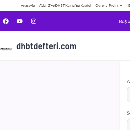
Anasayfa
A’dan Z’ye DHBT Kampı’na Kaydol
Öğrenci Profili
E
Boş o
dhbtdefteri.com
A
S