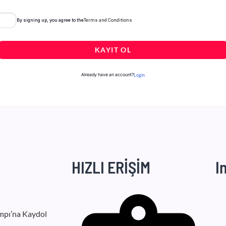
By signing up, you agree to the
Terms and Conditions
KAYIT OL
Already have an account?
Login
HIZLI ERİŞİM
I
mpı’na Kaydol