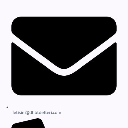
iletisim@dhbtdefteri.com