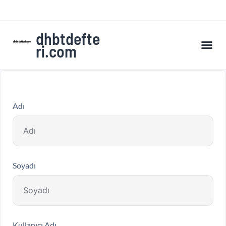
dhbtdefte
ri.com
A’dan Z’ye DHBT Kampı’na Kaydol
Adı
Soyadı
Kullanıcı Adı