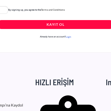
By signing up, you agree to the
Terms and Conditions
KAYIT OL
Already have an account?
Login
HIZLI ERİŞİM
I
mpı’na Kaydol