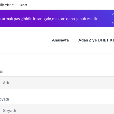
ğitimler
Sepet
turmak pas gibidir, insanı çalışmaktan daha çabuk eskitir.
Anasayfa
A’dan Z’ye DHBT K
dı
oyadı