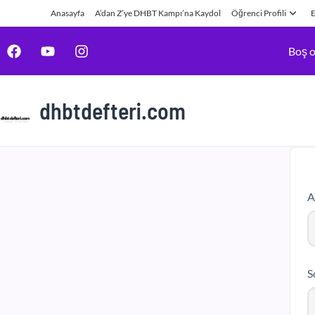
Anasayfa
A’dan Z’ye DHBT Kampı’na Kaydol
Öğrenci Profili
E
Boş o
dhbtdefteri.com
A
S