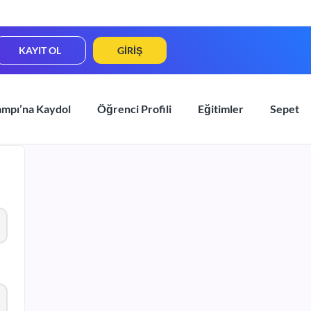
KAYIT OL
GIRIŞ
ampı’na Kaydol
Öğrenci Profili
Eğitimler
Sepet