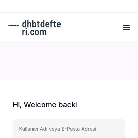
dhbtdefte
ri.com
A’dan Z’ye DHBT Kampı’na Kaydol
Hi, Welcome back!