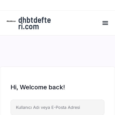
dhbtdefte
ri.com
A’dan Z’ye DHBT Kampı’na Kaydol
Hi, Welcome back!