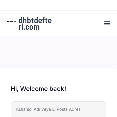
dhbtdefte
ri.com
A’dan Z’ye DHBT Kampı’na Kaydol
Hi, Welcome back!