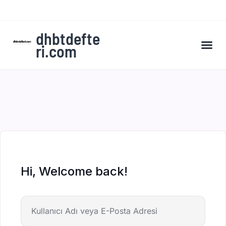
dhbtdefte
ri.com
A’dan Z’ye DHBT Kampı’na Kaydol
Hi, Welcome back!