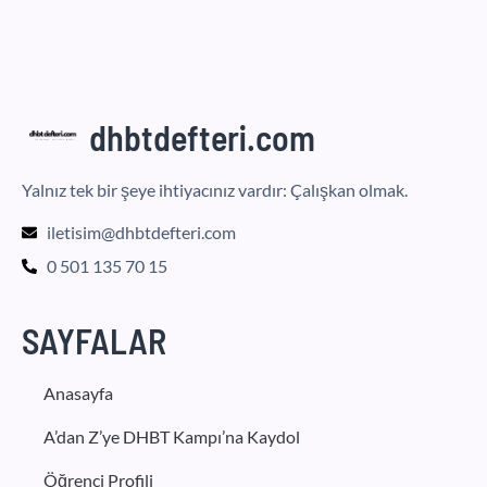
dhbtdefteri.com
Yalnız tek bir şeye ihtiyacınız vardır: Çalışkan olmak.
iletisim@dhbtdefteri.com
0 501 135 70 15
SAYFALAR
Anasayfa
A’dan Z’ye DHBT Kampı’na Kaydol
Öğrenci Profili