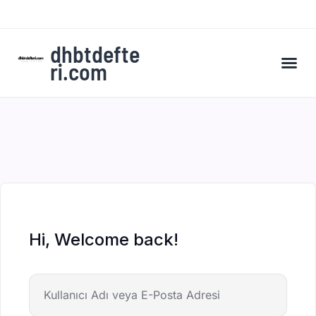
dhbtdefte
ri.com
A’dan Z’ye DHBT Kampı’na Kaydol
Hi, Welcome back!