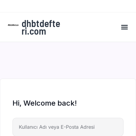
dhbtdefte
ri.com
A’dan Z’ye DHBT Kampı’na Kaydol
Hi, Welcome back!