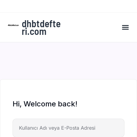
dhbtdefte
ri.com
A’dan Z’ye DHBT Kampı’na Kaydol
Hi, Welcome back!