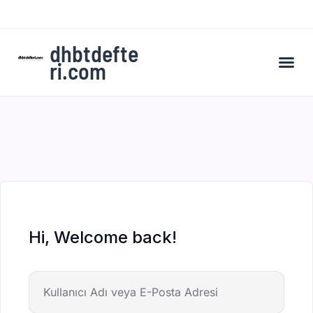
dhbtdefte
ri.com
A’dan Z’ye DHBT Kampı’na Kaydol
Hi, Welcome back!