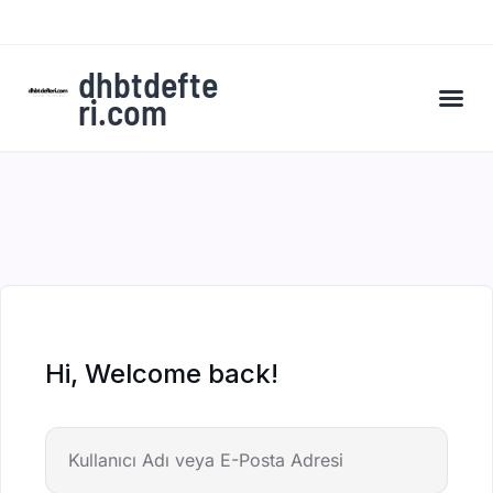
dhbtdefte
ri.com
A’dan Z’ye DHBT Kampı’na Kaydol
Hi, Welcome back!