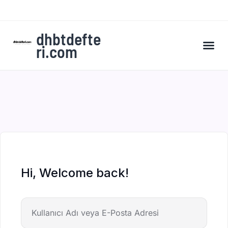
dhbtdefte
ri.com
A’dan Z’ye DHBT Kampı’na Kaydol
Hi, Welcome back!