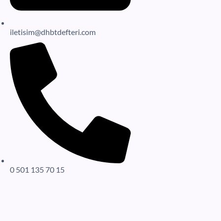
iletisim@dhbtdefteri.com
0 501 135 70 15