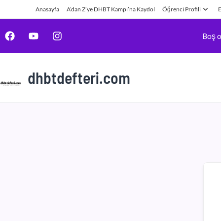
Anasayfa
A’dan Z’ye DHBT Kampı’na Kaydol
Öğrenci Profili
E
Boş o
dhbtdefteri.com