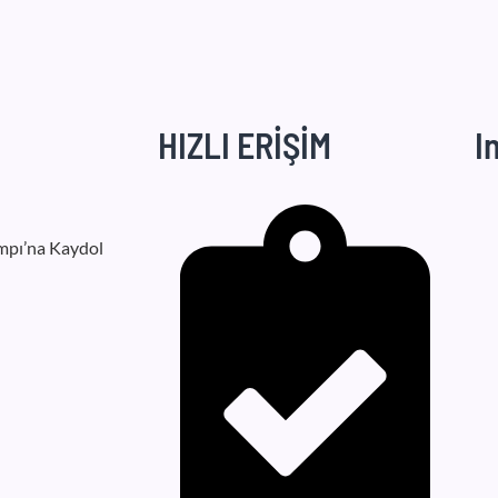
HIZLI ERİŞİM
I
mpı’na Kaydol