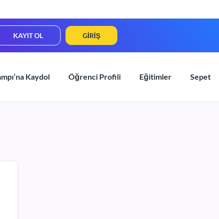
KAYIT OL
GIRIŞ
ampı’na Kaydol
Öğrenci Profili
Eğitimler
Sepet