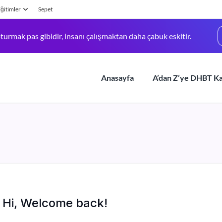
ğitimler
Sepet
turmak pas gibidir, insanı çalışmaktan daha çabuk eskitir.
Anasayfa
A’dan Z’ye DHBT K
Hi, Welcome back!