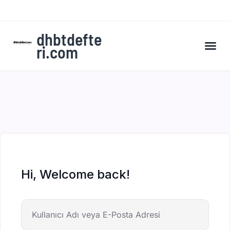
dhbtdefte
ri.com
A’dan Z’ye DHBT Kampı’na Kaydol
Hi, Welcome back!