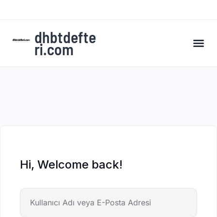
dhbtdefte
ri.com
A’dan Z’ye DHBT Kampı’na Kaydol
Hi, Welcome back!