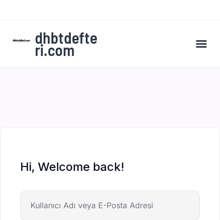
dhbtdefte
ri.com
A’dan Z’ye DHBT Kampı’na Kaydol
Hi, Welcome back!