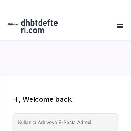
dhbtdefte
ri.com
A’dan Z’ye DHBT Kampı’na Kaydol
Hi, Welcome back!