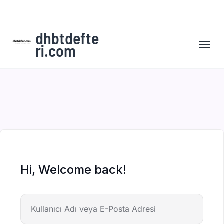
dhbtdefte
ri.com
A’dan Z’ye DHBT Kampı’na Kaydol
Hi, Welcome back!