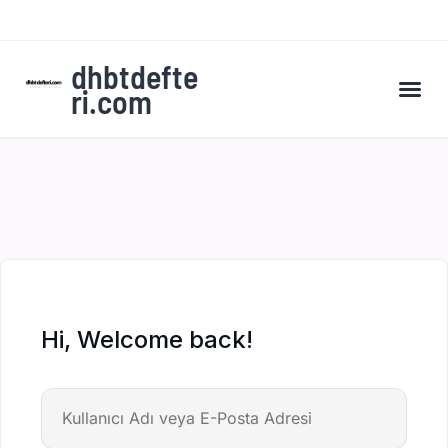
dhbtdefte
ri.com
A’dan Z’ye DHBT Kampı’na Kaydol
Hi, Welcome back!