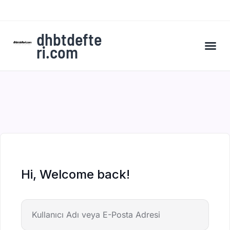
dhbtdefte
ri.com
A’dan Z’ye DHBT Kampı’na Kaydol
Hi, Welcome back!