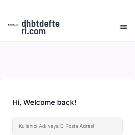
dhbtdefte
ri.com
A’dan Z’ye DHBT Kampı’na Kaydol
Hi, Welcome back!