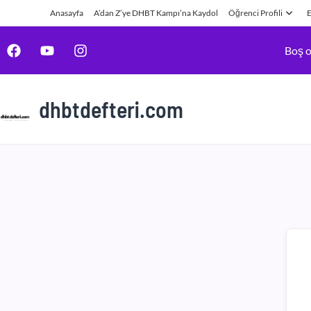
Anasayfa
A’dan Z’ye DHBT Kampı’na Kaydol
Öğrenci Profili
E
Boş o
dhbtdefteri.com