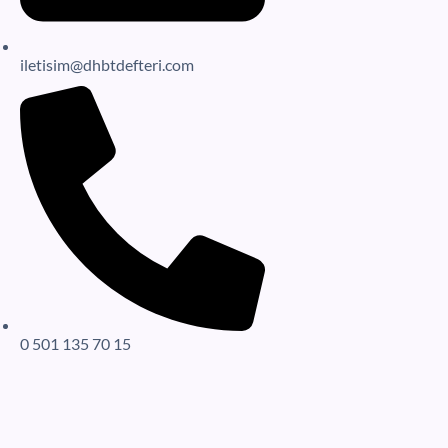
iletisim@dhbtdefteri.com
0 501 135 70 15