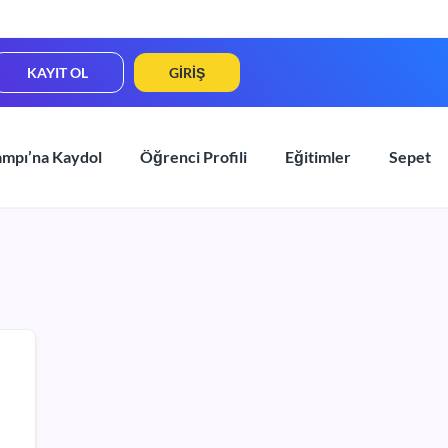
KAYIT OL
GIRIŞ
ampı’na Kaydol
Öğrenci Profili
Eğitimler
Sepet