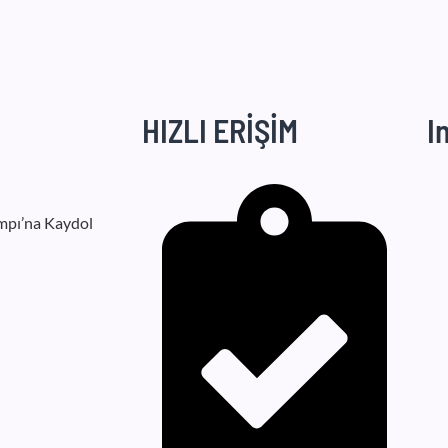
HIZLI ERİŞİM
I
mpı’na Kaydol