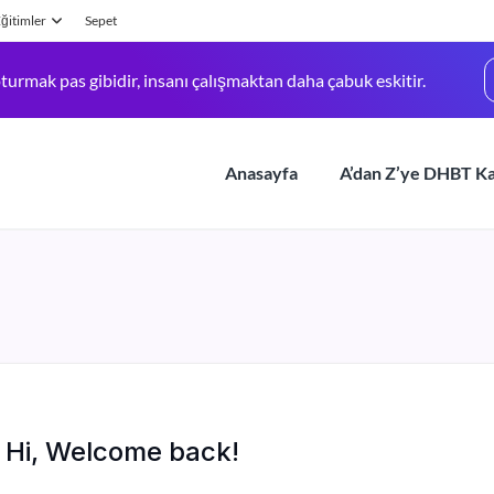
ğitimler
Sepet
turmak pas gibidir, insanı çalışmaktan daha çabuk eskitir.
Anasayfa
A’dan Z’ye DHBT K
Hi, Welcome back!