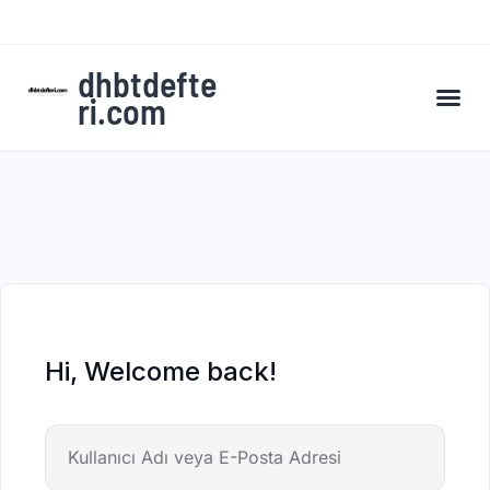
dhbtdefte
ri.com
A’dan Z’ye DHBT Kampı’na Kaydol
Hi, Welcome back!